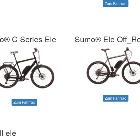
Zum Fahrrad
® C-Series Ele
Sumo® Ele Off_R
Zum Fahrrad
Zum Fahrrad
II ele